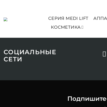
Skip
to
content
СЕРИЯ MEDI LIFT
АППА
КОСМЕТИКА
СОЦИАЛЬНЫЕ
СЕТИ
Подпишитес