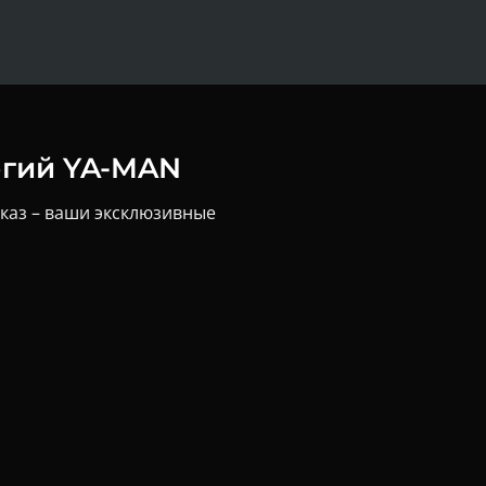
егий YA-MAN
аказ – ваши эксклюзивные