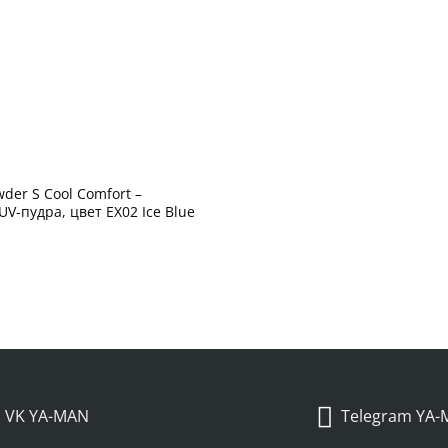
der S Cool Comfort –
V-пудра, цвет EX02 Ice Blue
VK YA-MAN
Telegram YA