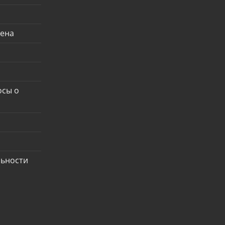
мена
осы о
льности