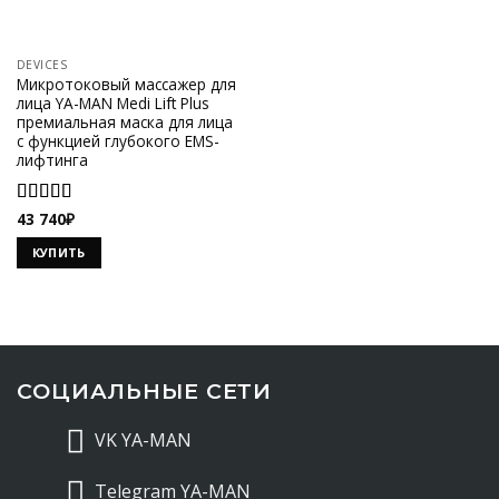
DEVICES
Микротоковый массажер для
лица YA-MAN Medi Lift Plus
премиальная маска для лица
с функцией глубокого EMS-
лифтинга
Оценка
43 740
₽
4.93
из 5
КУПИТЬ
СОЦИАЛЬНЫЕ СЕТИ
VK YA-MAN
Telegram YA-MAN