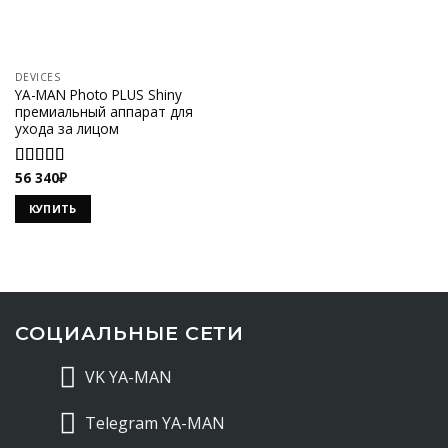
DEVICES
YA-MAN Photo PLUS Shiny
премиальный аппарат для
ухода за лицом
56 340
₽
Оценка
5.00
из 5
КУПИТЬ
СОЦИАЛЬНЫЕ СЕТИ
VK YA-MAN
Telegram YA-MAN