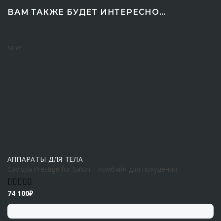
ВАМ ТАКЖЕ БУДЕТ ИНТЕРЕСНО…
NEW
АППАРАТЫ ДЛЯ ТЕЛА
Cavispa Prestige for Salon – комбайн для похудения
74 100
₽
Оценка
5.00
из 5