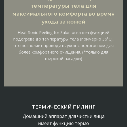
температуры тела для
максимального комфорта во время
ухода за кожей
Heat Sonic Peeling for Salon оснащен функцией
подогрева до температуры тела (примерно 36°C),
что позволяет проводить уход с подогревом для
более комфортного очищения. (*только для
широкой насадки)
ТЕРМИЧЕСКИЙ ПИЛИНГ
Домашний аппарат для чистки лица
имеет
функцию
термо