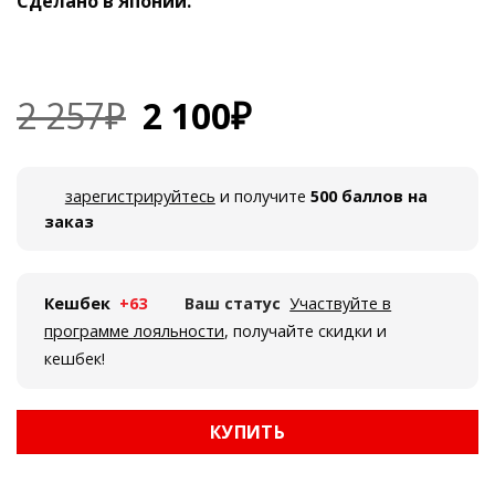
Сделано в Японии.
2 257
₽
2 100
₽
Первоначальная
Текущая
цена
цена:
составляла
2
2
100₽.
257₽.
зарегистрируйтесь
и получите
500 баллов на
заказ
Кешбек
+63
Ваш статус
Участвуйте в
программе лояльности
, получайте скидки и
кешбек!
КУПИТЬ