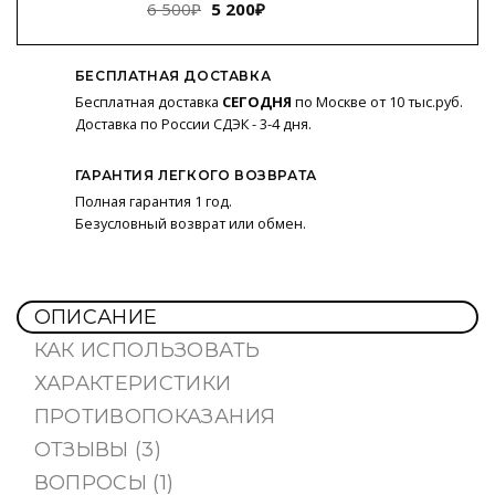
Первоначальная
Текущая
6 500
₽
5 200
₽
цена
цена:
составляла
5
БЕСПЛАТНАЯ ДОСТАВКА
6
200₽.
Бесплатная доставка
СЕГОДНЯ
по Москве от 10 тыс.руб.
500₽.
Доставка по России СДЭК - 3-4 дня.
ГАРАНТИЯ ЛЕГКОГО ВОЗВРАТА
Полная гарантия 1 год.
Безусловный возврат или обмен.
ОПИСАНИЕ
КАК ИСПОЛЬЗОВАТЬ
ХАРАКТЕРИСТИКИ
ПРОТИВОПОКАЗАНИЯ
ОТЗЫВЫ (3)
ВОПРОСЫ (1)