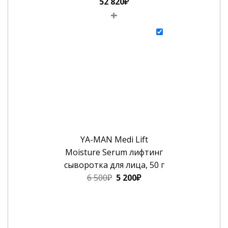
52 820
₽
+
YA-MAN Medi Lift
Moisture Serum лифтинг
сыворотка для лица, 50 г
Первоначальная
Текущая
6 500
₽
5 200
₽
цена
цена:
составляла
5
6
200₽.
500₽.