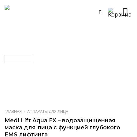
Skip
to
content
ГЛАВНАЯ
/
АППАРАТЫ ДЛЯ ЛИЦА
Medi Lift Aqua EX – водозащищенная
маска для лица с функцией глубокого
EMS лифтинга