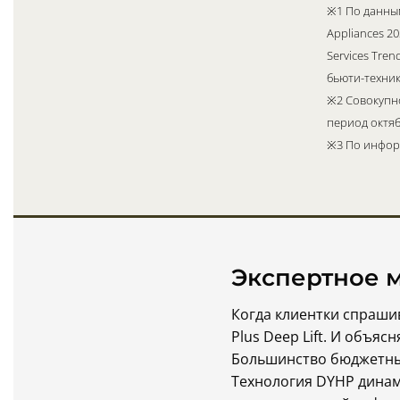
※1 По данным 
Appliances 20
Services Tre
бьюти-техник
※2 Совокупно
период октяб
※3 По информ
Экспертное 
Когда клиентки спраши
Plus Deep Lift. И объяс
Большинство бюджетных
Технология DYHP динам