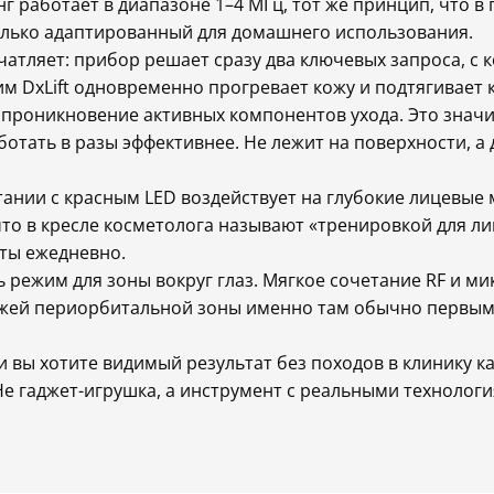
 работает в диапазоне 1–4 МГц, тот же принцип, что в
только адаптированный для домашнего использования.
чатляет: прибор решает сразу два ключевых запроса, с
им DxLift одновременно прогревает кожу и подтягивает к
 проникновение активных компонентов ухода. Это знач
отать в разы эффективнее. Не лежит на поверхности, а
тании с красным LED воздействует на глубокие лицевые
что в кресле косметолога называют «тренировкой для ли
уты ежедневно.
 режим для зоны вокруг глаз. Мягкое сочетание RF и м
ожей периорбитальной зоны именно там обычно первым
 вы хотите видимый результат без походов в клинику ка
е гаджет-игрушка, а инструмент с реальными технологи