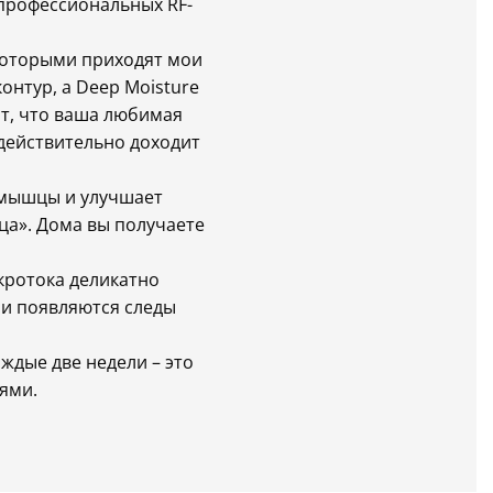
 профессиональных RF-
 которыми приходят мои
онтур, а Deep Moisture
ит, что ваша любимая
 действительно доходит
 мышцы и улучшает
ца». Дома вы получаете
икротока деликатно
и появляются следы
ждые две недели – это
ями.