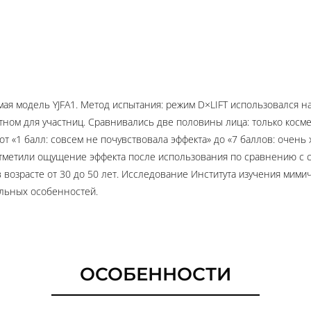
ая модель YJFA1. Метод испытания: режим D×LIFT использовался н
тном для участниц. Сравнивались две половины лица: только косме
 от «1 балл: совсем не почувствовала эффекта» до «7 баллов: очен
отметили ощущение эффекта после использования по сравнению с 
 возрасте от 30 до 50 лет. Исследование Института изучения ми
альных особенностей.
ОСОБЕННОСТИ