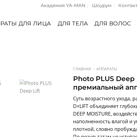
Академия YA-MAN
Шоурум
Контак
РАТЫ ДЛЯ ЛИЦА
ДЛЯ ТЕЛА
ДЛЯ ВОЛОС
ГЛАВНАЯ
/
АППАРАТЫ
Photo PLUS Deep
премиальный апп
Суть возрастного ухода, 
D×LIFT объединяет глубок
DEEP MOISTURE, воздейств
наполненность влагой и у
плотной, словно пробужда
По результатам не уступа