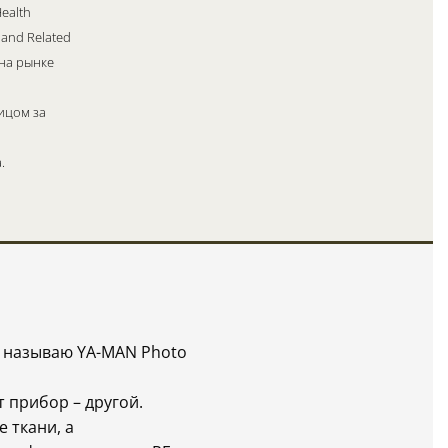
Health
 and Related
 на рынке
ицом за
.
я называю YA-MAN Photo
 прибор – другой.
 ткани, а