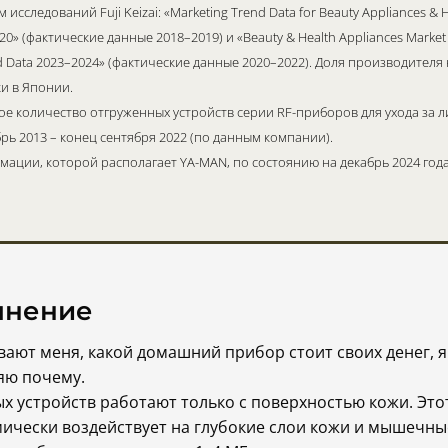
исследований Fuji Keizai: «Marketing Trend Data for Beauty Appliances & 
20» (фактические данные 2018–2019) и «Beauty & Health Appliances Market
nd Data 2023–2024» (фактические данные 2020–2022). Доля производителя
и в Японии.
е количество отгруженных устройств серии RF-приборов для ухода за л
рь 2013 – конец сентября 2022 (по данным компании).
ации, которой располагает YA-MAN, по состоянию на декабрь 2024 года
мнение
вают меня, какой домашний прибор стоит своих денег, 
няю почему.
 устройств работают только с поверхностью кожи. Этот
ически воздействует на глубокие слои кожи и мышечные