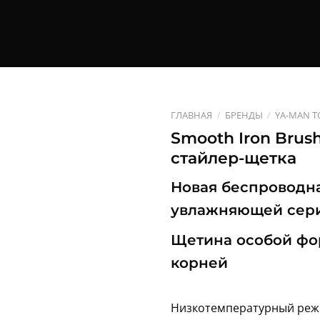
ГЛАВНАЯ
/
БРЕНДЫ
/
YA-MAN T
Smooth Iron Bru
стайлер-щетка
Новая беспроводн
увлажняющей сер
Щетина особой фор
корней
Низкотемпературный режи