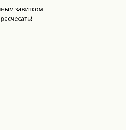
нным завитком
 расчесать!