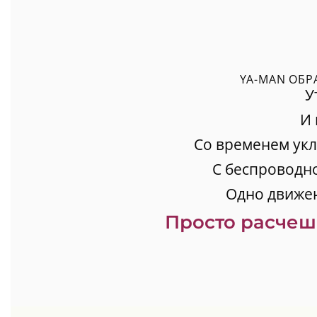
YA-MAN ОБР
У
И 
Со временем укл
С беспроводн
Одно движен
Просто расчеш