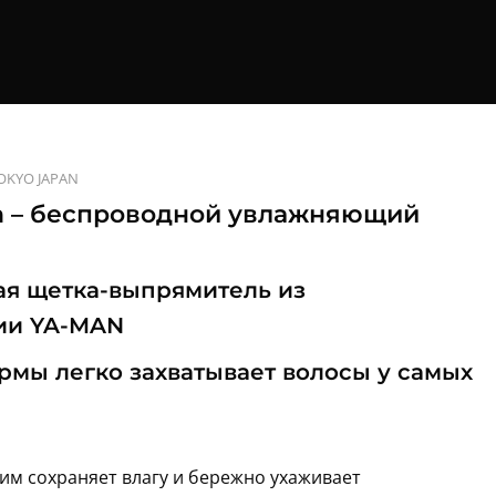
OKYO JAPAN
sh – беспроводной увлажняющий
ая щетка-выпрямитель из
ии YA-MAN
мы легко захватывает волосы у самых
м сохраняет влагу и бережно ухаживает