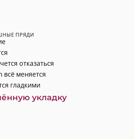
УШНЫЕ ПРЯДИ
ие
тся
чется отказаться
 всё меняется
тся гладкими
нённую укладку