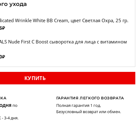
ого ухода
cated Wrinkle White BB Cream, цвет Светлая Охра, 25 гр.
воначальная
Текущая
6
₽
а
цена:
LS Nude First C Boost cыворотка для лица с витамином
авляла
4
536₽.
воначальная
Текущая
0
₽
.
а
цена:
авляла
5
КУПИТЬ
120₽.
.
ВКА
ГАРАНТИЯ ЛЕГКОГО ВОЗВРАТА
ГОДНЯ
по
Полная гарантия 1 год.
Безусловный возврат или обмен.
- 3-4 дня.