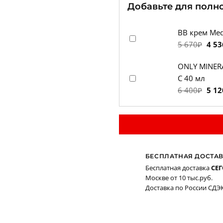
Добавьте для полн
BB крем Medi
Пер
5 670
₽
4 53
цен
ONLY MINERA
сост
C 40 мл
5
Пер
6 400
₽
5 12
670₽
цен
сост
6
400₽
БЕСПЛАТНАЯ ДОСТА
Бесплатная доставка
СЕ
Москве от 10 тыс.руб.
Доставка по России СДЭК 