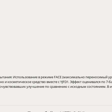
спытания: Использование в режиме FACE (максимально переносимый уро
о и косметическое средство вместе с YJFD1. Эффект оценивался по 7-ба
очувствовавших улучшение по сравнению с исходным состоянием. В исп