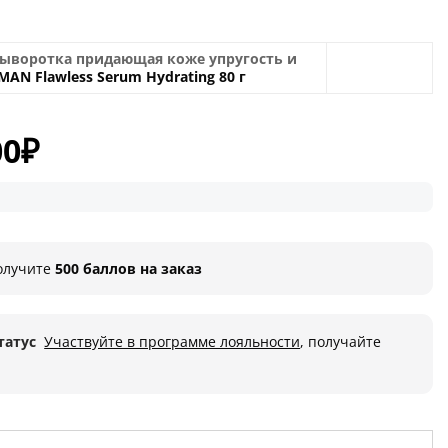
сыворотка придающая коже упругость и
MAN Flawless Serum Hydrating 80 г
00
₽
ачальная
Текущая
цена:
ляла
55
000₽.
олучите
500 баллов на заказ
татус
Участвуйте в программе лояльности
, получайте