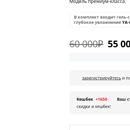
Модель премиум-класса.
В комплект входит гель-
глубокое увлажнение
YA-
60 000
₽
55 0
Первон
цена
состав
60
000₽.
зарегистрируйтесь
и п
Кешбек
+1650
Ваш с
скидки и кешбек!